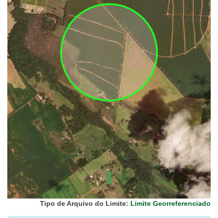
UC Federal
UC Estaduais
UC
Municipais
Hidrografia
1:1.000.000
(ANA)
Biomas
(IBGE)
Vegetação
(IBGE)
Rodovias
(IBGE)
Relevo
(IBGE)
Tipo de Arquivo do Limite:
Limite Georreferenciado