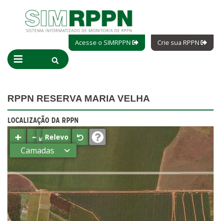
Acesse o SIMRPPN
Crie sua RPPN
RPPN RESERVA MARIA VELHA
LOCALIZAÇÃO DA RPPN
+
−
⤢
Relevo
Camadas
Estados
Municípios
Terras
indígenas
(FUNAI)