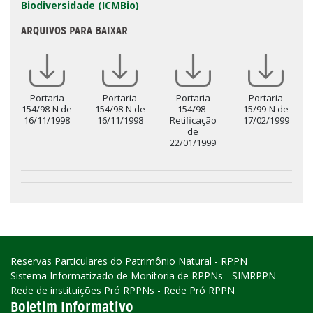
Biodiversidade (ICMBio)
ARQUIVOS PARA BAIXAR
Portaria
Portaria
Portaria
Portaria
154/98-N de
154/98-N de
154/98-
15/99-N de
16/11/1998
16/11/1998
Retificação
17/02/1999
de
22/01/1999
Reservas Particulares do Patrimônio Natural - RPPN
Sistema Informatizado de Monitoria de RPPNs - SIMRPPN
Rede de instituições Pró RPPNs - Rede Pró RPPN
Boletim Informativo