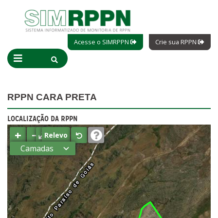
Acesse o SIMRPPN
Crie sua RPPN
RPPN CARA PRETA
LOCALIZAÇÃO DA RPPN
+
−
⤢
Relevo
Camadas
Estados
Municípios
Terras
indígenas
(FUNAI)