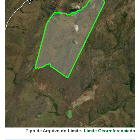
UC Federal
UC Estaduais
UC
Municipais
Hidrografia
1:1.000.000
(ANA)
Biomas
(IBGE)
Vegetação
(IBGE)
Rodovias
(IBGE)
Relevo
(IBGE)
Tipo de Arquivo do Limite:
Limite Georreferenciado