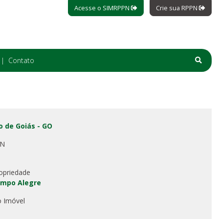
Acesse o SIMRPPN
Crie sua RPPN
Contato
o de Goiás - GO
PN
opriedade
ampo Alegre
o Imóvel