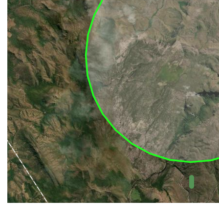
UC Federal
UC Estaduais
UC
Municipais
Hidrografia
1:1.000.000
(ANA)
Biomas
(IBGE)
Vegetação
(IBGE)
Rodovias
(IBGE)
Relevo
(IBGE)