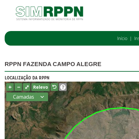
Início
In
RPPN FAZENDA CAMPO ALEGRE
LOCALIZAÇÃO DA RPPN
+
−
⤢
Relevo
Camadas
Estados
Municípios
Terras
indígenas
(FUNAI)