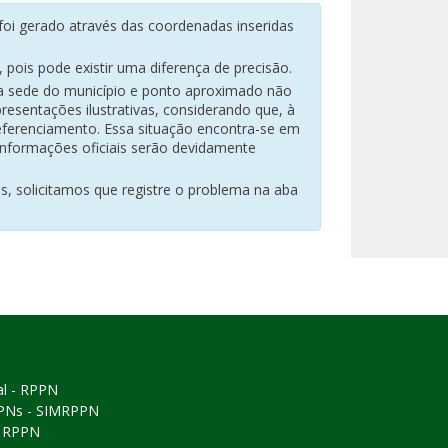
oi gerado através das coordenadas inseridas
pois pode existir uma diferença de precisão.
na sede do município e ponto aproximado não
resentações ilustrativas, considerando que, à
eferenciamento. Essa situação encontra-se em
 informações oficiais serão devidamente
es, solicitamos que registre o problema na aba
al - RPPN
PPNs - SIMRPPN
ó RPPN