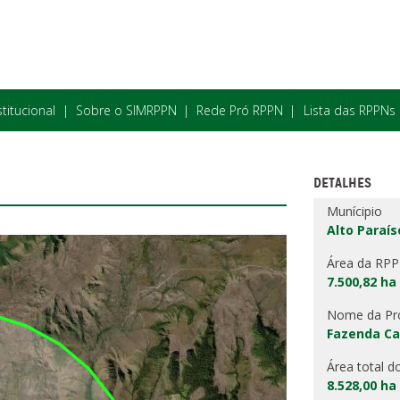
stitucional
Sobre o SIMRPPN
Rede Pró RPPN
Lista das RPPNs
DETALHES
Munícipio
Alto Paraís
Área da RP
7.500,82 ha
Nome da Pr
Fazenda C
Área total d
8.528,00 ha