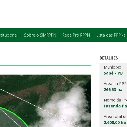
stitucional
Sobre o SIMRPPN
Rede Pró RPPN
Lista das RPPNs
DETALHES
Munícipio
Sapé - PB
Área da RP
266,53 ha
Nome da Pr
Fazenda P
Área total d
2.600,00 ha