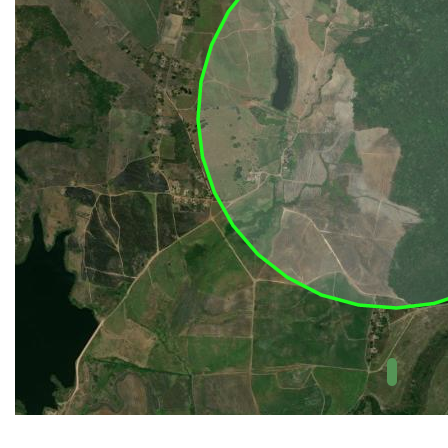
UC Federal
UC Estaduais
UC
Municipais
Hidrografia
1:1.000.000
(ANA)
Biomas
(IBGE)
Vegetação
(IBGE)
Rodovias
(IBGE)
Relevo
(IBGE)