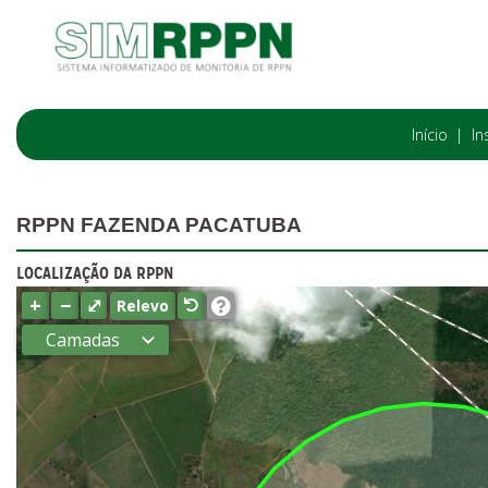
Início
In
RPPN FAZENDA PACATUBA
LOCALIZAÇÃO DA RPPN
+
−
⤢
Relevo
Camadas
Estados
Municípios
Terras
indígenas
(FUNAI)