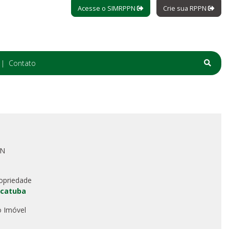
Acesse o SIMRPPN
Crie sua RPPN
Contato
PN
opriedade
acatuba
o Imóvel