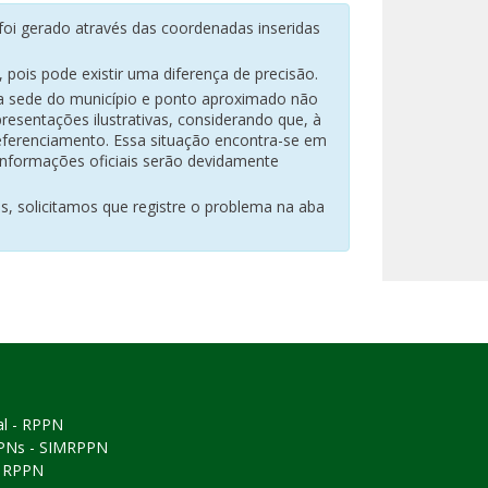
oi gerado através das coordenadas inseridas
pois pode existir uma diferença de precisão.
na sede do município e ponto aproximado não
resentações ilustrativas, considerando que, à
eferenciamento. Essa situação encontra-se em
 informações oficiais serão devidamente
es, solicitamos que registre o problema na aba
al - RPPN
PPNs - SIMRPPN
ó RPPN