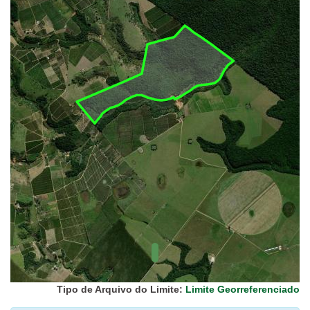
UC Federal
UC Estaduais
UC
Municipais
Hidrografia
1:1.000.000
(ANA)
Biomas
(IBGE)
Vegetação
(IBGE)
Rodovias
(IBGE)
Relevo
(IBGE)
Tipo de Arquivo do Limite:
Limite Georreferenciado