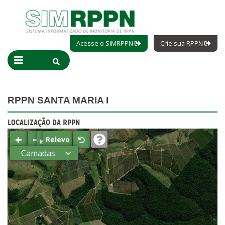
Acesse o SIMRPPN
Crie sua RPPN
RPPN SANTA MARIA I
LOCALIZAÇÃO DA RPPN
+
−
⤢
Relevo
Camadas
Estados
Municípios
Terras
indígenas
(FUNAI)