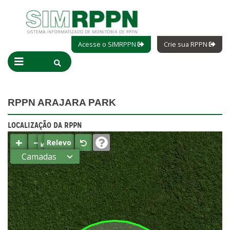
Acesse o SIMRPPN
Crie sua RPPN
RPPN ARAJARA PARK
LOCALIZAÇÃO DA RPPN
+
−
⤢
Relevo
Camadas
Estados
Municípios
Terras
indígenas
(FUNAI)