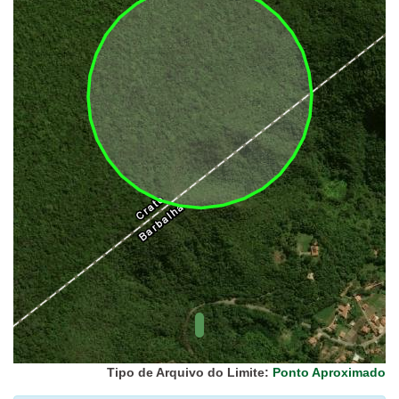
UC Federal
UC Estaduais
UC
Municipais
Hidrografia
1:1.000.000
(ANA)
Biomas
(IBGE)
Vegetação
(IBGE)
Rodovias
(IBGE)
Relevo
(IBGE)
Tipo de Arquivo do Limite:
Ponto Aproximado