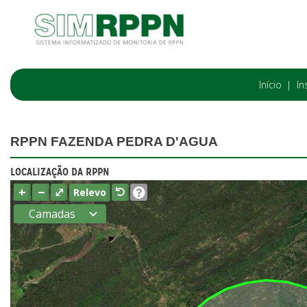
Início
In
RPPN FAZENDA PEDRA D'AGUA
LOCALIZAÇÃO DA RPPN
+
−
⤢
Relevo
Camadas
Estados
Municípios
Terras
indígenas
(FUNAI)