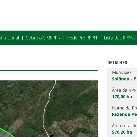
stitucional
Sobre o SIMRPPN
Rede Pró RPPN
Lista das RPPNs
DETALHES
Munícipio
Solânea - P
Área da RP
170,00 ha
Nome da Pr
Fazenda Pe
Área total d
570,20 ha