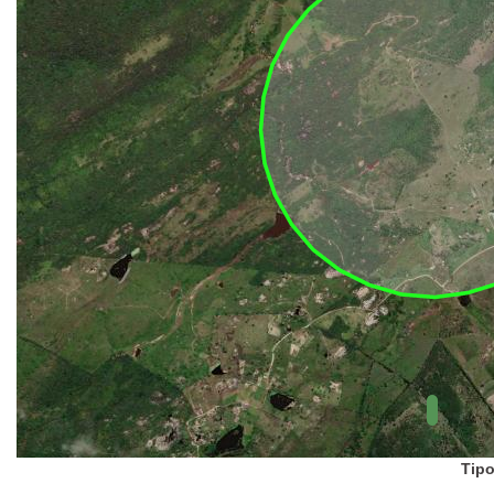
UC Federal
UC Estaduais
UC
Municipais
Hidrografia
1:1.000.000
(ANA)
Biomas
(IBGE)
Vegetação
(IBGE)
Rodovias
(IBGE)
Relevo
(IBGE)
Tipo