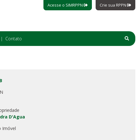
Acesse o SIMRPPN
Crie sua RPPN
Contato
B
PN
opriedade
dra D'Agua
o Imóvel