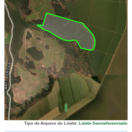
UC Federal
UC Estaduais
UC
Municipais
Hidrografia
1:1.000.000
(ANA)
Biomas
(IBGE)
Vegetação
(IBGE)
Rodovias
(IBGE)
Relevo
(IBGE)
Tipo de Arquivo do Limite:
Limite Georreferenciado