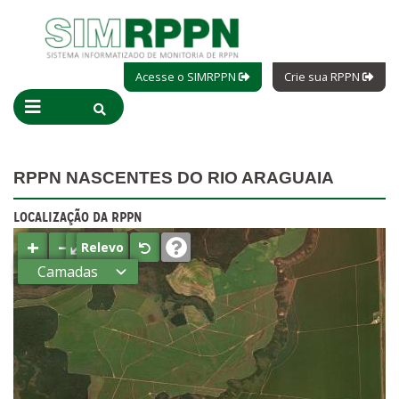
Acesse o SIMRPPN
Crie sua RPPN
RPPN NASCENTES DO RIO ARAGUAIA
LOCALIZAÇÃO DA RPPN
+
−
⤢
Relevo
Camadas
Estados
Municípios
Terras
indígenas
(FUNAI)