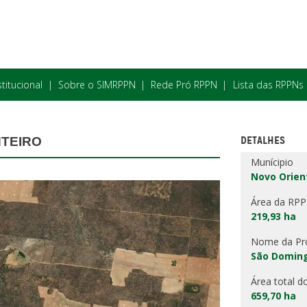
stitucional
Sobre o SIMRPPN
Rede Pró RPPN
Lista das RPPNs
DETALHES
NTEIRO
Munícipio
Novo Orien
Área da RP
219,93 ha
Nome da Pr
São Domin
Área total d
659,70 ha