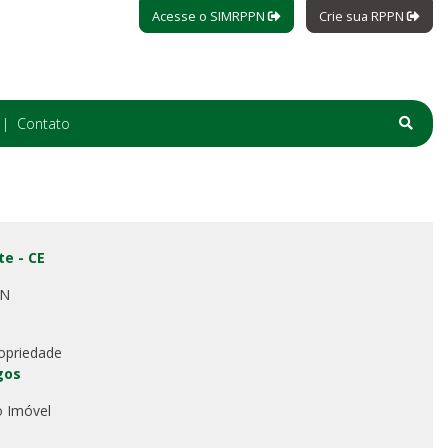
Acesse o SIMRPPN
Crie sua RPPN
Contato
te - CE
PN
opriedade
gos
o Imóvel