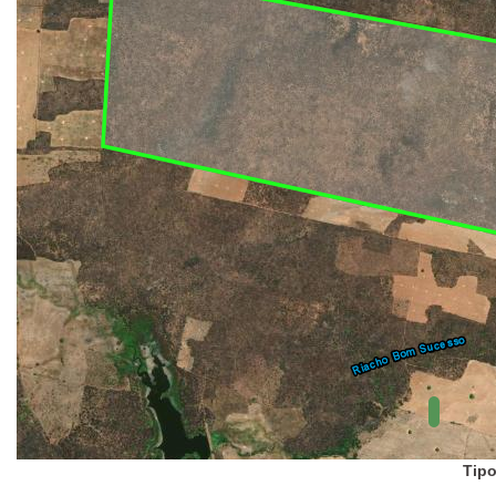
UC Federal
UC Estaduais
UC
Municipais
Hidrografia
1:1.000.000
(ANA)
Biomas
(IBGE)
Vegetação
(IBGE)
Rodovias
(IBGE)
Relevo
(IBGE)
Tipo