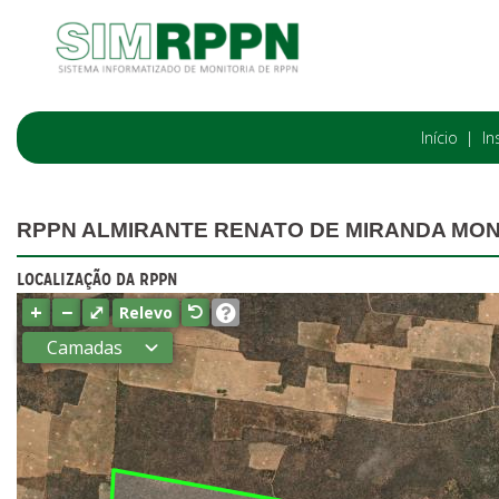
Início
In
RPPN ALMIRANTE RENATO DE MIRANDA MO
LOCALIZAÇÃO DA RPPN
+
−
⤢
Relevo
Camadas
Estados
Municípios
Terras
indígenas
(FUNAI)