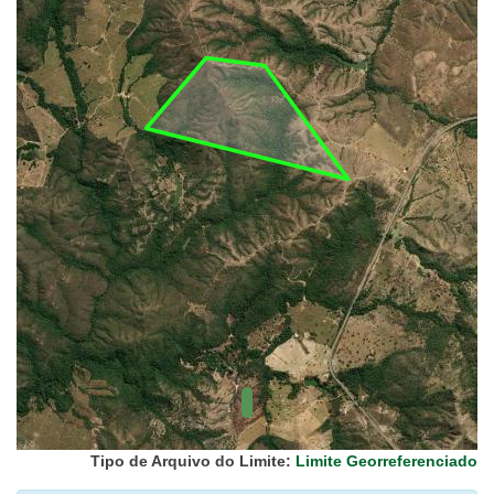
UC Federal
UC Estaduais
UC
Municipais
Hidrografia
1:1.000.000
(ANA)
Biomas
(IBGE)
Vegetação
(IBGE)
Rodovias
(IBGE)
Relevo
(IBGE)
Tipo de Arquivo do Limite:
Limite Georreferenciado