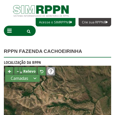
Acesse o SIMRPPN
Crie sua RPPN
RPPN FAZENDA CACHOEIRINHA
LOCALIZAÇÃO DA RPPN
+
−
⤢
Relevo
Camadas
Estados
Municípios
Terras
indígenas
(FUNAI)