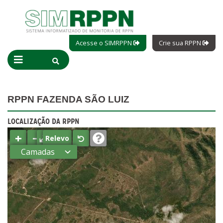
Acesse o SIMRPPN
Crie sua RPPN
RPPN FAZENDA SÃO LUIZ
LOCALIZAÇÃO DA RPPN
+
−
⤢
Relevo
Camadas
Estados
Municípios
Terras
indígenas
(FUNAI)