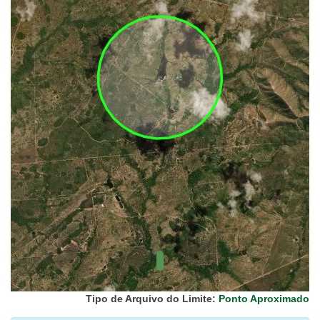
UC Federal
UC Estaduais
UC
Municipais
Hidrografia
1:1.000.000
(ANA)
Biomas
(IBGE)
Vegetação
(IBGE)
Rodovias
(IBGE)
Relevo
(IBGE)
Tipo de Arquivo do Limite:
Ponto Aproximado