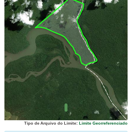
UC Federal
UC Estaduais
UC
Municipais
Hidrografia
1:1.000.000
(ANA)
Biomas
(IBGE)
Vegetação
(IBGE)
Rodovias
(IBGE)
Relevo
(IBGE)
Tipo de Arquivo do Limite:
Limite Georreferenciado