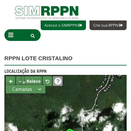
Acesse o SIMRPPN
Crie sua RPPN
RPPN LOTE CRISTALINO
LOCALIZAÇÃO DA RPPN
+
−
⤢
Relevo
Camadas
Estados
Municípios
Terras
indígenas
(FUNAI)