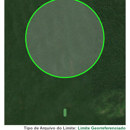
(FUNAI)
UC Federal
UC Estaduais
UC
Municipais
Hidrografia
1:1.000.000
(ANA)
Biomas
(IBGE)
Vegetação
(IBGE)
Rodovias
(IBGE)
Relevo
(IBGE)
Tipo de Arquivo do Limite:
Limite Georreferenciado