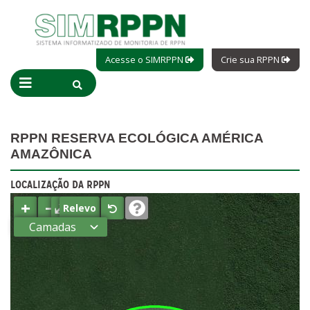
Acesse o SIMRPPN
Crie sua RPPN
RPPN RESERVA ECOLÓGICA AMÉRICA
AMAZÔNICA
LOCALIZAÇÃO DA RPPN
+
−
⤢
Relevo
Camadas
Estados
Municípios
Terras
indígenas