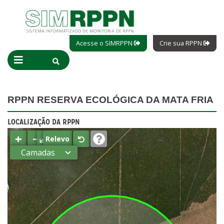
Acesse o SIMRPPN
Crie sua RPPN
RPPN RESERVA ECOLÓGICA DA MATA FRIA
LOCALIZAÇÃO DA RPPN
+
−
⤢
Relevo
Camadas
Estados
Municípios
Terras
indígenas
(FUNAI)