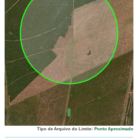
UC Federal
UC Estaduais
UC
Municipais
Hidrografia
1:1.000.000
(ANA)
Biomas
(IBGE)
Vegetação
(IBGE)
Rodovias
(IBGE)
Relevo
(IBGE)
Tipo de Arquivo do Limite:
Ponto Aproximado