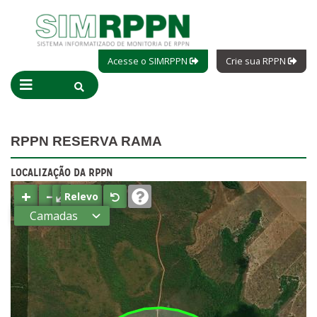
Acesse o SIMRPPN
Crie sua RPPN
RPPN RESERVA RAMA
LOCALIZAÇÃO DA RPPN
+
−
⤢
Relevo
Camadas
Estados
Municípios
Terras
indígenas
(FUNAI)