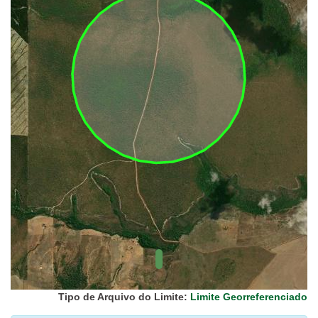
UC Federal
UC Estaduais
UC
Municipais
Hidrografia
1:1.000.000
(ANA)
Biomas
(IBGE)
Vegetação
(IBGE)
Rodovias
(IBGE)
Relevo
(IBGE)
Tipo de Arquivo do Limite:
Limite Georreferenciado