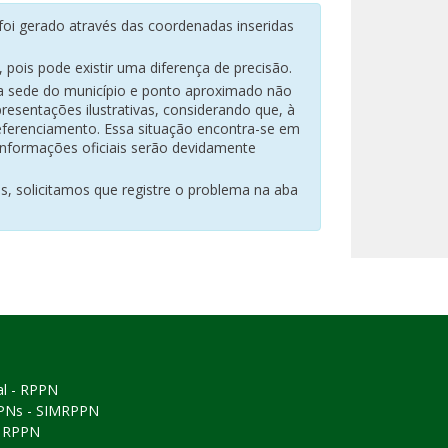
oi gerado através das coordenadas inseridas
pois pode existir uma diferença de precisão.
na sede do município e ponto aproximado não
resentações ilustrativas, considerando que, à
eferenciamento. Essa situação encontra-se em
 informações oficiais serão devidamente
es, solicitamos que registre o problema na aba
al - RPPN
PPNs - SIMRPPN
ó RPPN