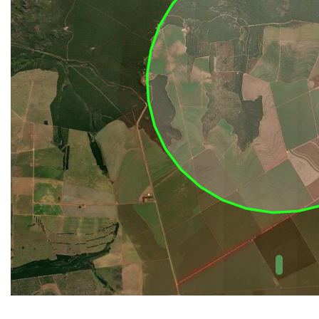
UC Federal
UC Estaduais
UC
Municipais
Hidrografia
1:1.000.000
(ANA)
Biomas
(IBGE)
Vegetação
(IBGE)
Rodovias
(IBGE)
Relevo
(IBGE)