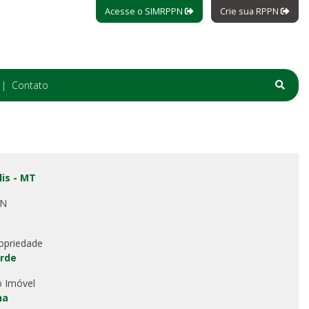
Acesse o SIMRPPN
Crie sua RPPN
Contato
is - MT
PN
opriedade
rde
o Imóvel
ha