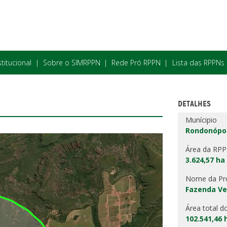
stitucional
Sobre o SIMRPPN
Rede Pró RPPN
Lista das RPPNs
DETALHES
Munícipio
Rondonópol
Área da RP
3.624,57 ha
Nome da Pr
Fazenda Ve
Área total d
102.541,46 