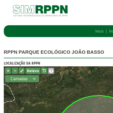
Início
In
RPPN PARQUE ECOLÓGICO JOÃO BASSO
LOCALIZAÇÃO DA RPPN
+
−
⤢
Relevo
Camadas
Estados
Municípios
Terras
indígenas
(FUNAI)