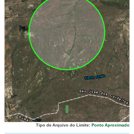
UC Federal
UC Estaduais
UC
Municipais
Hidrografia
1:1.000.000
(ANA)
Biomas
(IBGE)
Vegetação
(IBGE)
Rodovias
(IBGE)
Relevo
(IBGE)
Tipo de Arquivo do Limite:
Ponto Aproximado