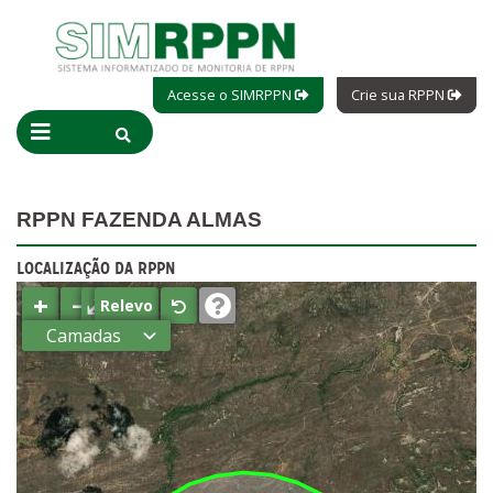
Acesse o SIMRPPN
Crie sua RPPN
RPPN FAZENDA ALMAS
LOCALIZAÇÃO DA RPPN
+
−
⤢
Relevo
Camadas
Estados
Municípios
Terras
indígenas
(FUNAI)