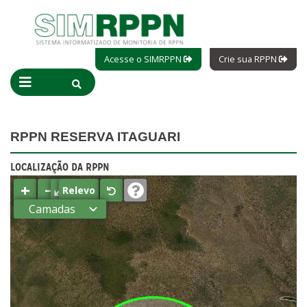
Acesse o SIMRPPN
Crie sua RPPN
RPPN RESERVA ITAGUARI
LOCALIZAÇÃO DA RPPN
+
−
⤢
Relevo
Camadas
Estados
Municípios
Terras
indígenas
(FUNAI)