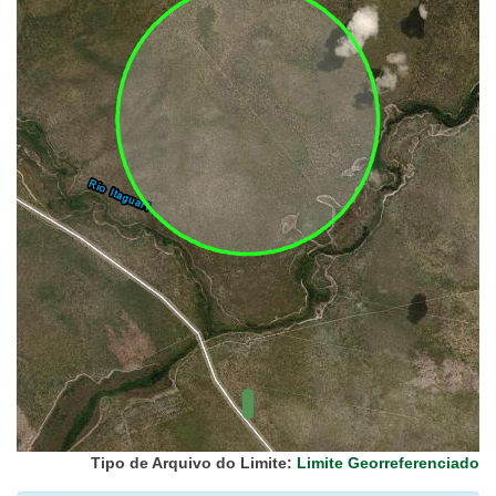
UC Federal
UC Estaduais
UC
Municipais
Hidrografia
1:1.000.000
(ANA)
Biomas
(IBGE)
Vegetação
(IBGE)
Rodovias
(IBGE)
Relevo
(IBGE)
Tipo de Arquivo do Limite:
Limite Georreferenciado