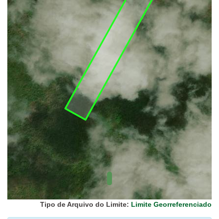
UC Federal
UC Estaduais
UC
Municipais
Hidrografia
1:1.000.000
(ANA)
Biomas
(IBGE)
Vegetação
(IBGE)
Rodovias
(IBGE)
Relevo
(IBGE)
Tipo de Arquivo do Limite:
Limite Georreferenciado