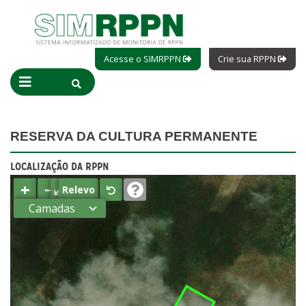
Acesse o SIMRPPN
Crie sua RPPN
RESERVA DA CULTURA PERMANENTE
LOCALIZAÇÃO DA RPPN
+
−
⤢
Relevo
Camadas
Estados
Municípios
Terras
indígenas
(FUNAI)