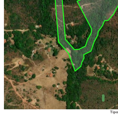
UC Federal
UC Estaduais
UC
Municipais
Hidrografia
1:1.000.000
(ANA)
Biomas
(IBGE)
Vegetação
(IBGE)
Rodovias
(IBGE)
Relevo
(IBGE)
Tipo