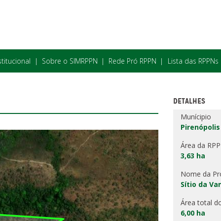
stitucional
Sobre o SIMRPPN
Rede Pró RPPN
Lista das RPPNs
DETALHES
Munícipio
Pirenópolis
Área da RP
3,63 ha
Nome da Pr
Sítio da Va
Área total d
6,00 ha