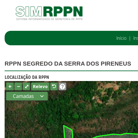
Início
In
RPPN SEGREDO DA SERRA DOS PIRENEUS
LOCALIZAÇÃO DA RPPN
+
−
⤢
Relevo
Camadas
Estados
Municípios
Terras
indígenas
(FUNAI)