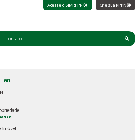
Acesse o SIMRPPN
Crie sua RPPN
Contato
 - GO
PN
opriedade
nessa
o Imóvel