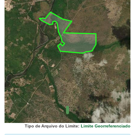
UC Federal
UC Estaduais
UC
Municipais
Hidrografia
1:1.000.000
(ANA)
Biomas
(IBGE)
Vegetação
(IBGE)
Rodovias
(IBGE)
Relevo
(IBGE)
Tipo de Arquivo do Limite:
Limite Georreferenciado