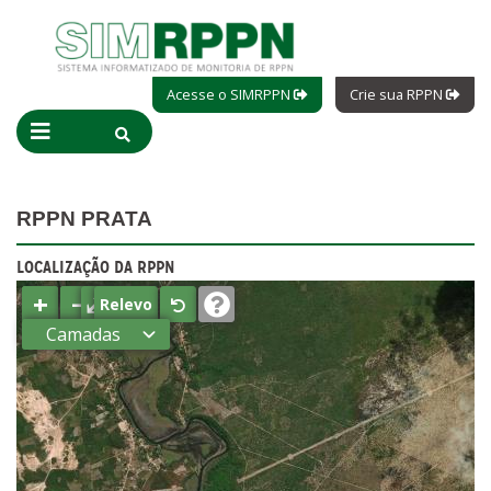
Acesse o SIMRPPN
Crie sua RPPN
RPPN PRATA
LOCALIZAÇÃO DA RPPN
+
−
⤢
Relevo
Camadas
Estados
Municípios
Terras
indígenas
(FUNAI)