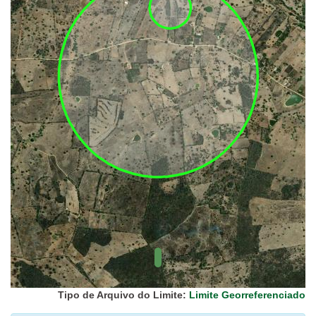
UC Federal
UC Estaduais
UC
Municipais
Hidrografia
1:1.000.000
(ANA)
Biomas
(IBGE)
Vegetação
(IBGE)
Rodovias
(IBGE)
Relevo
(IBGE)
Tipo de Arquivo do Limite:
Limite Georreferenciado