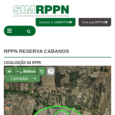
Acesse o SIMRPPN
Crie sua RPPN
RPPN RESERVA CABANOS
LOCALIZAÇÃO DA RPPN
+
−
⤢
Relevo
Camadas
Estados
Municípios
Terras
indígenas
(FUNAI)