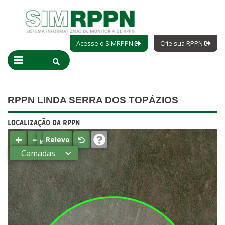
Acesse o SIMRPPN
Crie sua RPPN
RPPN LINDA SERRA DOS TOPÁZIOS
LOCALIZAÇÃO DA RPPN
+
−
⤢
Relevo
Camadas
Estados
Municípios
Terras
indígenas
(FUNAI)