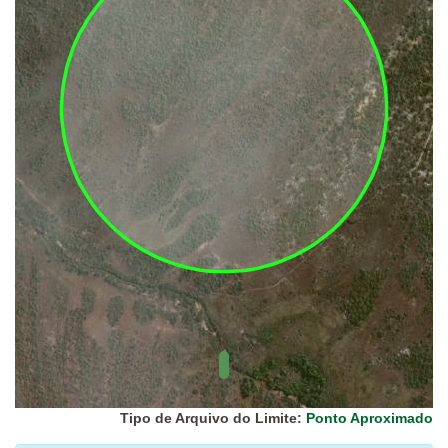
UC Federal
UC Estaduais
UC
Municipais
Hidrografia
1:1.000.000
(ANA)
Biomas
(IBGE)
Vegetação
(IBGE)
Rodovias
(IBGE)
Relevo
(IBGE)
Tipo de Arquivo do Limite:
Ponto Aproximado