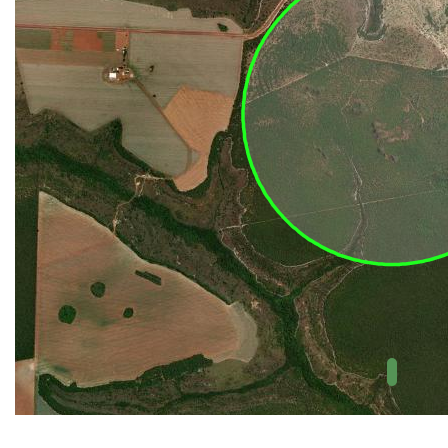
UC Federal
UC Estaduais
UC
Municipais
Hidrografia
1:1.000.000
(ANA)
Biomas
(IBGE)
Vegetação
(IBGE)
Rodovias
(IBGE)
Relevo
(IBGE)