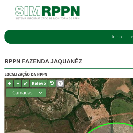
Início
In
RPPN FAZENDA JAQUANÊZ
LOCALIZAÇÃO DA RPPN
+
−
⤢
Relevo
Camadas
Estados
Municípios
Terras
indígenas
(FUNAI)