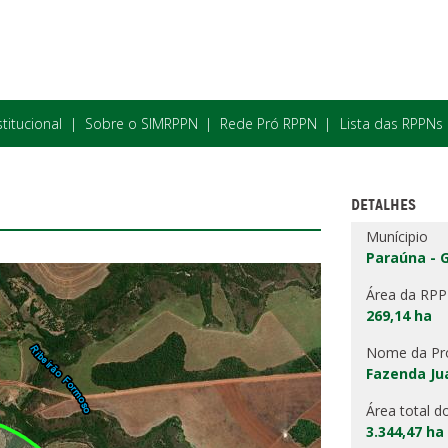
stitucional
Sobre o SIMRPPN
Rede Pró RPPN
Lista das RPPNs
DETALHES
Munícipio
Paraúna - 
Área da RP
269,14 ha
Nome da Pr
Fazenda Ju
Área total d
3.344,47 ha