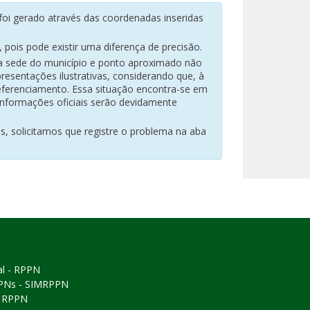
oi gerado através das coordenadas inseridas
pois pode existir uma diferença de precisão.
na sede do município e ponto aproximado não
resentações ilustrativas, considerando que, à
eferenciamento. Essa situação encontra-se em
 informações oficiais serão devidamente
es, solicitamos que registre o problema na aba
al - RPPN
PPNs - SIMRPPN
ó RPPN