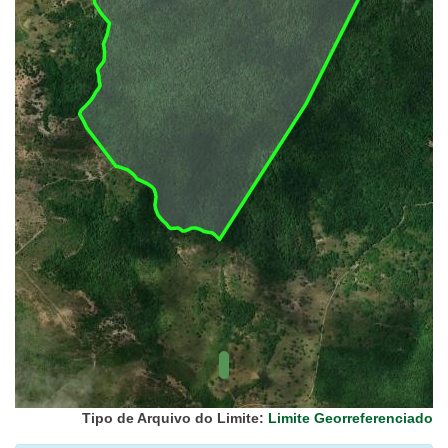
UC Federal
UC Estaduais
UC
Municipais
Hidrografia
1:1.000.000
(ANA)
Biomas
(IBGE)
Vegetação
(IBGE)
Rodovias
(IBGE)
Relevo
(IBGE)
Tipo de Arquivo do Limite:
Limite Georreferenciado