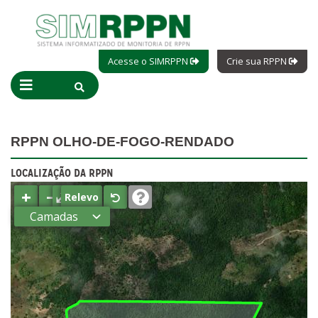
Acesse o SIMRPPN
Crie sua RPPN
RPPN OLHO-DE-FOGO-RENDADO
LOCALIZAÇÃO DA RPPN
+
−
⤢
Relevo
Camadas
Estados
Municípios
Terras
indígenas
(FUNAI)