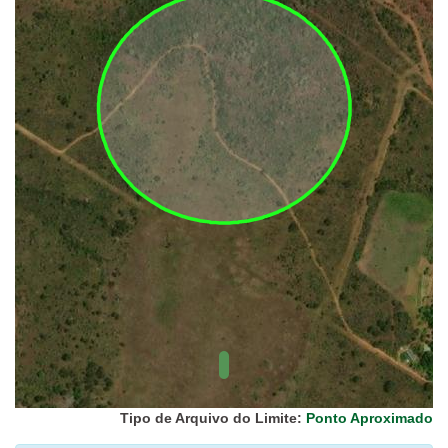
UC Federal
UC Estaduais
UC
Municipais
Hidrografia
1:1.000.000
(ANA)
Biomas
(IBGE)
Vegetação
(IBGE)
Rodovias
(IBGE)
Relevo
(IBGE)
Tipo de Arquivo do Limite:
Ponto Aproximado