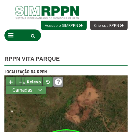
Acesse o SIMRPPN
Crie sua RPPN
RPPN VITA PARQUE
LOCALIZAÇÃO DA RPPN
+
−
⤢
Relevo
Camadas
Estados
Municípios
Terras
indígenas
(FUNAI)