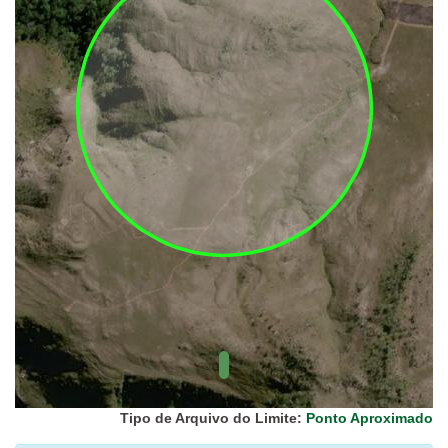
UC Federal
UC Estaduais
UC
Municipais
Hidrografia
1:1.000.000
(ANA)
Biomas
(IBGE)
Vegetação
(IBGE)
Rodovias
(IBGE)
Relevo
(IBGE)
Tipo de Arquivo do Limite:
Ponto Aproximado