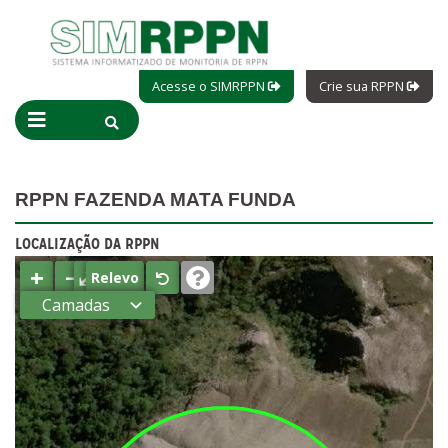
Acesse o SIMRPPN
Crie sua RPPN
RPPN FAZENDA MATA FUNDA
LOCALIZAÇÃO DA RPPN
+
−
⤢
Relevo
Camadas
Estados
Municípios
Terras
indígenas
(FUNAI)