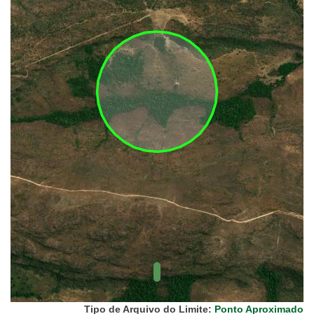
(FUNAI)
UC Federal
UC Estaduais
UC
Municipais
Hidrografia
1:1.000.000
(ANA)
Biomas
(IBGE)
Vegetação
(IBGE)
Rodovias
(IBGE)
Relevo
(IBGE)
Tipo de Arquivo do Limite:
Ponto Aproximado