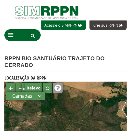
Acesse o SIMRPPN
Crie sua RPPN
RPPN BIO SANTUÁRIO TRAJETO DO
CERRADO
LOCALIZAÇÃO DA RPPN
+
−
⤢
Relevo
Camadas
Estados
Municípios
Terras
indígenas