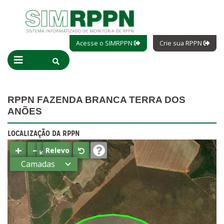
Acesse o SIMRPPN
Crie sua RPPN
RPPN FAZENDA BRANCA TERRA DOS
ANÕES
LOCALIZAÇÃO DA RPPN
+
−
⤢
Relevo
Camadas
Estados
Municípios
Terras
indígenas