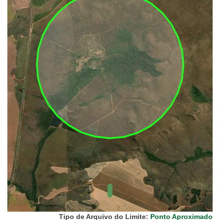
(FUNAI)
UC Federal
UC Estaduais
UC
Municipais
Hidrografia
1:1.000.000
(ANA)
Biomas
(IBGE)
Vegetação
(IBGE)
Rodovias
(IBGE)
Relevo
(IBGE)
Tipo de Arquivo do Limite:
Ponto Aproximado