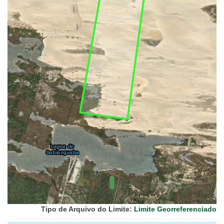
UC Federal
UC Estaduais
UC
Municipais
Hidrografia
1:1.000.000
(ANA)
Biomas
(IBGE)
Vegetação
(IBGE)
Rodovias
(IBGE)
Relevo
(IBGE)
Tipo de Arquivo do Limite:
Limite Georreferenciado