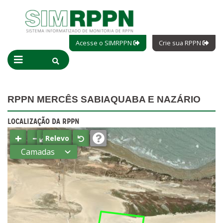
Acesse o SIMRPPN
Crie sua RPPN
RPPN MERCÊS SABIAQUABA E NAZÁRIO
LOCALIZAÇÃO DA RPPN
+
−
⤢
Relevo
Camadas
Estados
Municípios
Terras
indígenas
(FUNAI)