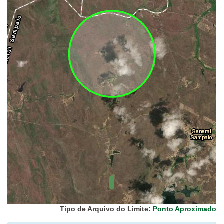
UC Federal
UC Estaduais
UC
Municipais
Hidrografia
1:1.000.000
(ANA)
Biomas
(IBGE)
Vegetação
(IBGE)
Rodovias
(IBGE)
Relevo
(IBGE)
Tipo de Arquivo do Limite:
Ponto Aproximado