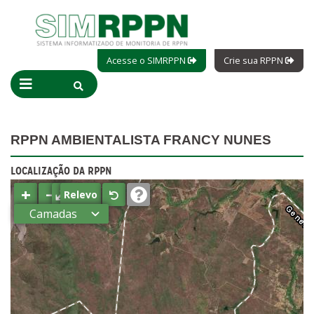
Acesse o SIMRPPN
Crie sua RPPN
RPPN AMBIENTALISTA FRANCY NUNES
LOCALIZAÇÃO DA RPPN
+
−
⤢
Relevo
Camadas
Estados
Municípios
Terras
indígenas
(FUNAI)