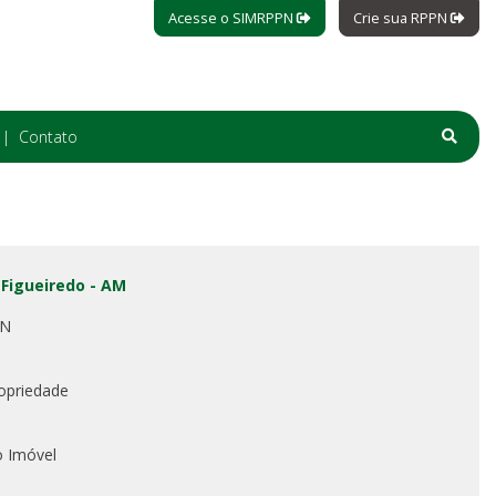
Acesse o SIMRPPN
Crie sua RPPN
Contato
 Figueiredo - AM
PN
opriedade
o Imóvel