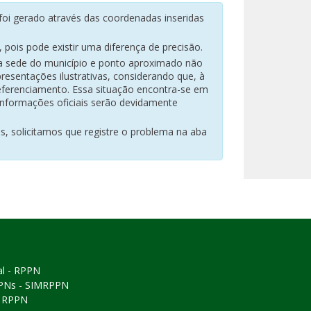
oi gerado através das coordenadas inseridas
pois pode existir uma diferença de precisão.
na sede do município e ponto aproximado não
resentações ilustrativas, considerando que, à
eferenciamento. Essa situação encontra-se em
 informações oficiais serão devidamente
es, solicitamos que registre o problema na aba
al - RPPN
PPNs - SIMRPPN
ó RPPN