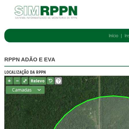
Início
In
RPPN ADÃO E EVA
LOCALIZAÇÃO DA RPPN
+
−
⤢
Relevo
Camadas
Estados
Municípios
Terras
indígenas
(FUNAI)