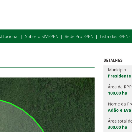
stitucional
Sobre o SIMRPPN
Rede Pró RPPN
Lista das RPPNs
DETALHES
Munícipio
Presidente
Área da RP
100,00 ha
Nome da Pr
Adão e Eva
Área total d
300,00 ha