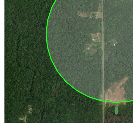
UC Federal
UC Estaduais
UC
Municipais
Hidrografia
1:1.000.000
(ANA)
Biomas
(IBGE)
Vegetação
(IBGE)
Rodovias
(IBGE)
Relevo
(IBGE)