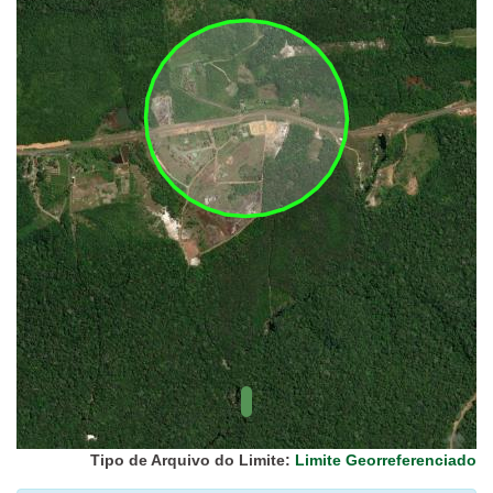
UC Federal
UC Estaduais
UC
Municipais
Hidrografia
1:1.000.000
(ANA)
Biomas
(IBGE)
Vegetação
(IBGE)
Rodovias
(IBGE)
Relevo
(IBGE)
Tipo de Arquivo do Limite:
Limite Georreferenciado