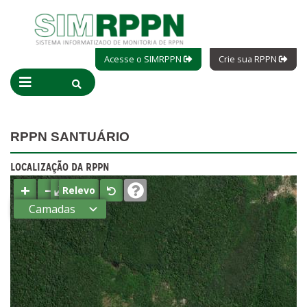
Acesse o SIMRPPN
Crie sua RPPN
RPPN SANTUÁRIO
LOCALIZAÇÃO DA RPPN
+
−
⤢
Relevo
Camadas
Estados
Municípios
Terras
indígenas
(FUNAI)