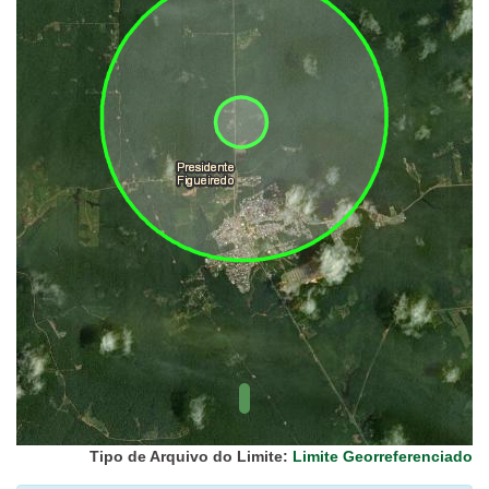
UC Federal
UC Estaduais
UC
Municipais
Hidrografia
1:1.000.000
(ANA)
Biomas
(IBGE)
Vegetação
(IBGE)
Rodovias
(IBGE)
Relevo
(IBGE)
Tipo de Arquivo do Limite:
Limite Georreferenciado