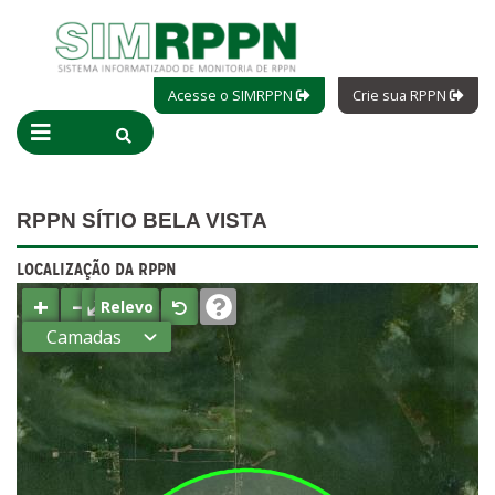
Acesse o SIMRPPN
Crie sua RPPN
RPPN SÍTIO BELA VISTA
LOCALIZAÇÃO DA RPPN
+
−
⤢
Relevo
Camadas
Estados
Municípios
Terras
indígenas
(FUNAI)