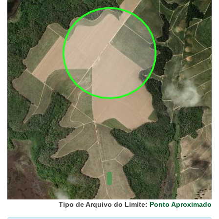
UC Federal
UC Estaduais
UC
Municipais
Hidrografia
1:1.000.000
(ANA)
Biomas
(IBGE)
Vegetação
(IBGE)
Rodovias
(IBGE)
Relevo
(IBGE)
Tipo de Arquivo do Limite:
Ponto Aproximado