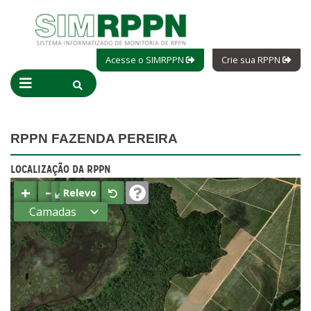
Acesse o SIMRPPN
Crie sua RPPN
RPPN FAZENDA PEREIRA
LOCALIZAÇÃO DA RPPN
+
−
⤢
Relevo
Camadas
Estados
Municípios
Terras
indígenas
(FUNAI)