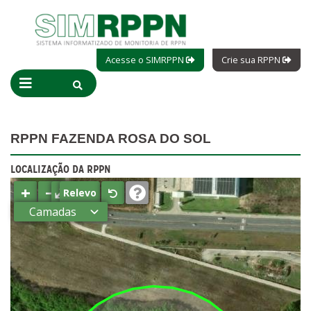
Acesse o SIMRPPN
Crie sua RPPN
RPPN FAZENDA ROSA DO SOL
LOCALIZAÇÃO DA RPPN
+
−
⤢
Relevo
Camadas
Estados
Municípios
Terras
indígenas
(FUNAI)