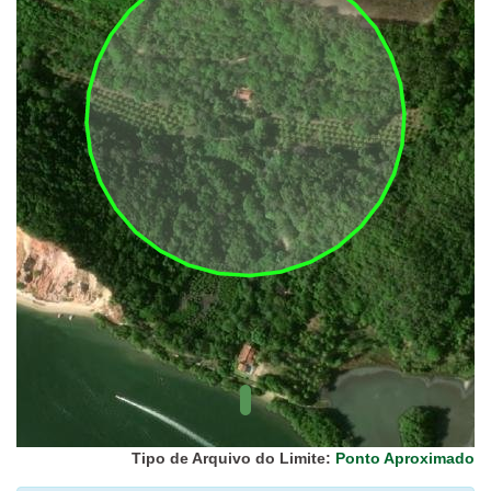
UC Federal
UC Estaduais
UC
Municipais
Hidrografia
1:1.000.000
(ANA)
Biomas
(IBGE)
Vegetação
(IBGE)
Rodovias
(IBGE)
Relevo
(IBGE)
Tipo de Arquivo do Limite:
Ponto Aproximado