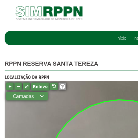
Início
In
RPPN RESERVA SANTA TEREZA
LOCALIZAÇÃO DA RPPN
+
−
⤢
Relevo
Camadas
Estados
Municípios
Terras
indígenas
(FUNAI)