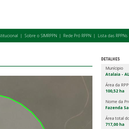
stitucional
Sobre o SIMRPPN
Rede Pró RPPN
Lista das RPPNs
DETALHES
Munícipio
Atalaia - A
Área da RP
100,52 ha
Nome da Pr
Fazenda Sa
Área total d
717,00 ha