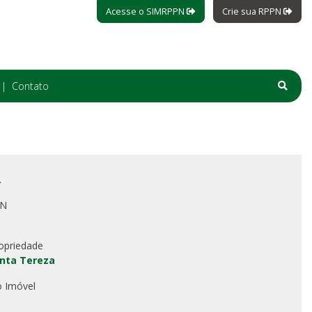
Acesse o SIMRPPN
Crie sua RPPN
Contato
L
PN
opriedade
nta Tereza
o Imóvel