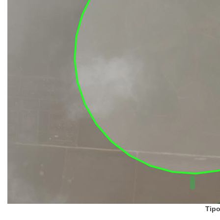
UC Federal
UC Estaduais
UC
Municipais
Hidrografia
1:1.000.000
(ANA)
Biomas
(IBGE)
Vegetação
(IBGE)
Rodovias
(IBGE)
Relevo
(IBGE)
Tipo