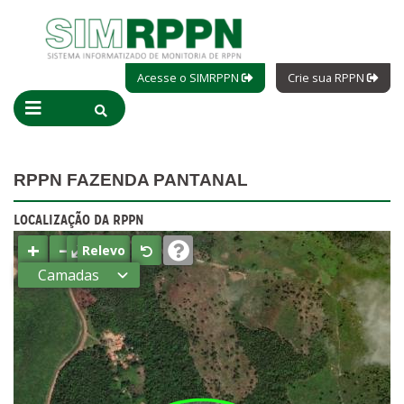
Acesse o SIMRPPN
Crie sua RPPN
RPPN FAZENDA PANTANAL
LOCALIZAÇÃO DA RPPN
+
−
⤢
Relevo
Camadas
Estados
Municípios
Terras
indígenas
(FUNAI)