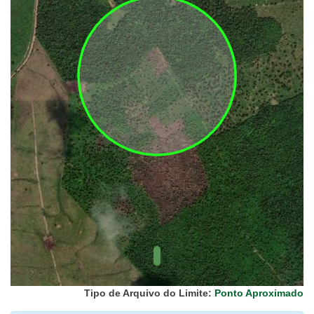
UC Federal
UC Estaduais
UC
Municipais
Hidrografia
1:1.000.000
(ANA)
Biomas
(IBGE)
Vegetação
(IBGE)
Rodovias
(IBGE)
Relevo
(IBGE)
Tipo de Arquivo do Limite:
Ponto Aproximado