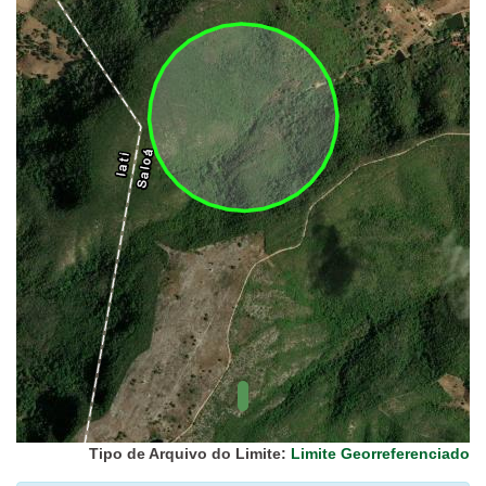
UC Federal
UC Estaduais
UC
Municipais
Hidrografia
1:1.000.000
(ANA)
Biomas
(IBGE)
Vegetação
(IBGE)
Rodovias
(IBGE)
Relevo
(IBGE)
Tipo de Arquivo do Limite:
Limite Georreferenciado