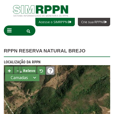
Acesse o SIMRPPN
Crie sua RPPN
RPPN RESERVA NATURAL BREJO
LOCALIZAÇÃO DA RPPN
+
−
⤢
Relevo
Camadas
Estados
Municípios
Terras
indígenas
(FUNAI)