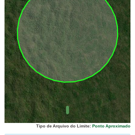
UC Federal
UC Estaduais
UC
Municipais
Hidrografia
1:1.000.000
(ANA)
Biomas
(IBGE)
Vegetação
(IBGE)
Rodovias
(IBGE)
Relevo
(IBGE)
Tipo de Arquivo do Limite:
Ponto Aproximado