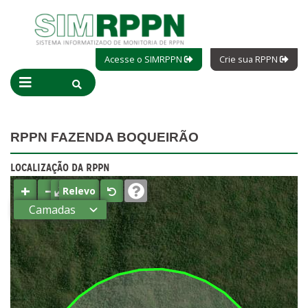
Acesse o SIMRPPN
Crie sua RPPN
RPPN FAZENDA BOQUEIRÃO
LOCALIZAÇÃO DA RPPN
+
−
⤢
Relevo
Camadas
Estados
Municípios
Terras
indígenas
(FUNAI)