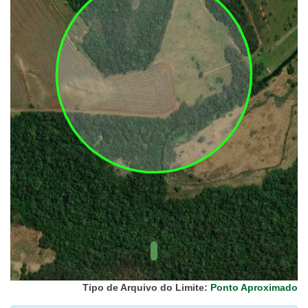
UC Federal
UC Estaduais
UC
Municipais
Hidrografia
1:1.000.000
(ANA)
Biomas
(IBGE)
Vegetação
(IBGE)
Rodovias
(IBGE)
Relevo
(IBGE)
Tipo de Arquivo do Limite:
Ponto Aproximado