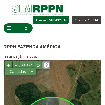
Acesse o SIMRPPN
Crie sua RPPN
RPPN FAZENDA AMÉRICA
LOCALIZAÇÃO DA RPPN
+
−
⤢
Relevo
Camadas
Estados
Municípios
Terras
indígenas
(FUNAI)