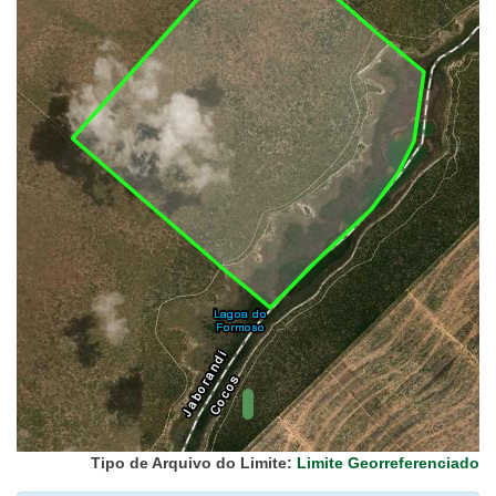
UC Federal
UC Estaduais
UC
Municipais
Hidrografia
1:1.000.000
(ANA)
Biomas
(IBGE)
Vegetação
(IBGE)
Rodovias
(IBGE)
Relevo
(IBGE)
Tipo de Arquivo do Limite:
Limite Georreferenciado