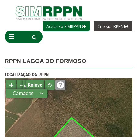
Acesse o SIMRPPN
Crie sua RPPN
RPPN LAGOA DO FORMOSO
LOCALIZAÇÃO DA RPPN
+
−
⤢
Relevo
Camadas
Estados
Municípios
Terras
indígenas
(FUNAI)