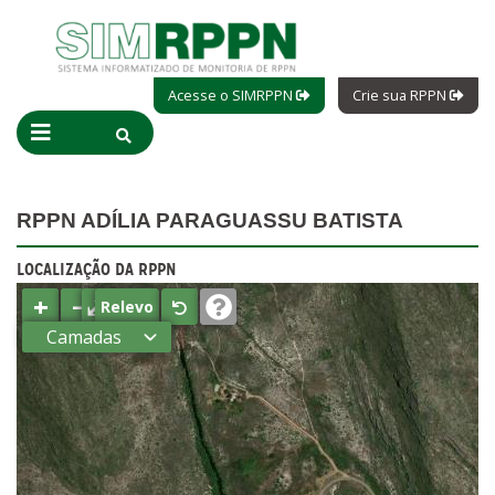
Acesse o SIMRPPN
Crie sua RPPN
RPPN ADÍLIA PARAGUASSU BATISTA
LOCALIZAÇÃO DA RPPN
+
−
⤢
Relevo
Camadas
Estados
Municípios
Terras
indígenas
(FUNAI)