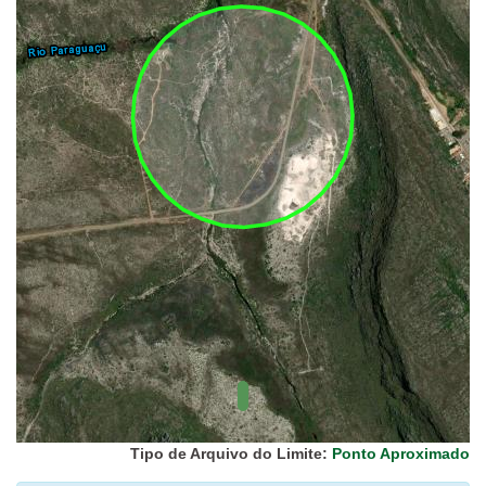
UC Federal
UC Estaduais
UC
Municipais
Hidrografia
1:1.000.000
(ANA)
Biomas
(IBGE)
Vegetação
(IBGE)
Rodovias
(IBGE)
Relevo
(IBGE)
Tipo de Arquivo do Limite:
Ponto Aproximado