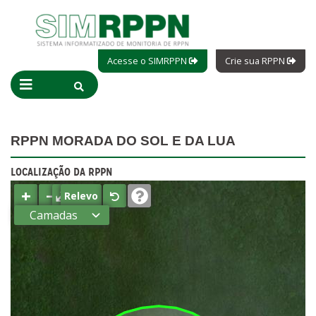
Acesse o SIMRPPN
Crie sua RPPN
RPPN MORADA DO SOL E DA LUA
LOCALIZAÇÃO DA RPPN
+
−
⤢
Relevo
Camadas
Estados
Municípios
Terras
indígenas
(FUNAI)