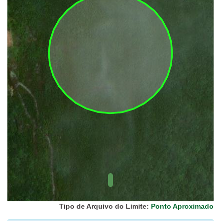
UC Federal
UC Estaduais
UC
Municipais
Hidrografia
1:1.000.000
(ANA)
Biomas
(IBGE)
Vegetação
(IBGE)
Rodovias
(IBGE)
Relevo
(IBGE)
Tipo de Arquivo do Limite:
Ponto Aproximado