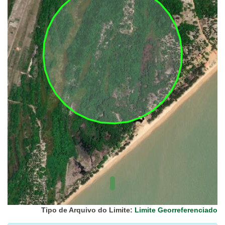
UC Federal
UC Estaduais
UC
Municipais
Hidrografia
1:1.000.000
(ANA)
Biomas
(IBGE)
Vegetação
(IBGE)
Rodovias
(IBGE)
Relevo
(IBGE)
Tipo de Arquivo do Limite:
Limite Georreferenciado