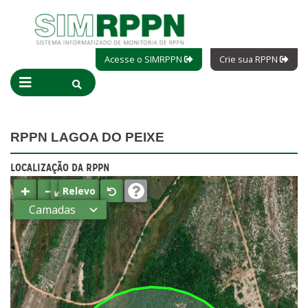
Acesse o SIMRPPN
Crie sua RPPN
RPPN LAGOA DO PEIXE
LOCALIZAÇÃO DA RPPN
+
−
⤢
Relevo
Camadas
Estados
Municípios
Terras
indígenas
(FUNAI)