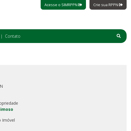
Acesse o SIMRPPN
Crie sua RPPN
Contato
PN
opriedade
eimoso
o Imóvel