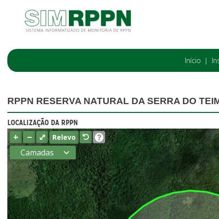
Início
In
RPPN RESERVA NATURAL DA SERRA DO TEI
LOCALIZAÇÃO DA RPPN
+
−
⤢
Relevo
Camadas
Estados
Municípios
Terras
indígenas
(FUNAI)