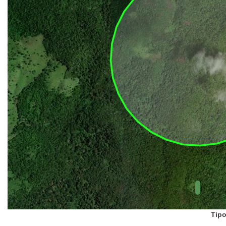
UC Federal
UC Estaduais
UC
Municipais
Hidrografia
1:1.000.000
(ANA)
Biomas
(IBGE)
Vegetação
(IBGE)
Rodovias
(IBGE)
Relevo
(IBGE)
Tipo