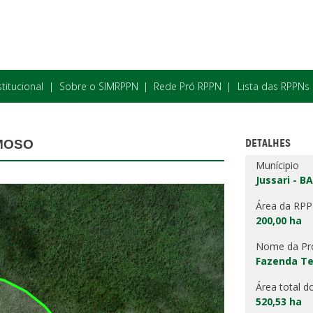
stitucional
Sobre o SIMRPPN
Rede Pró RPPN
Lista das RPPNs
DETALHES
MOSO
Munícipio
Jussari - BA
Área da RP
200,00 ha
Nome da Pr
Fazenda T
Área total d
520,53 ha