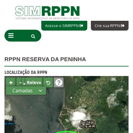
Acesse o SIMRPPN
Crie sua RPPN
RPPN RESERVA DA PENINHA
LOCALIZAÇÃO DA RPPN
+
−
⤢
Relevo
Camadas
Estados
Municípios
Terras
indígenas
(FUNAI)