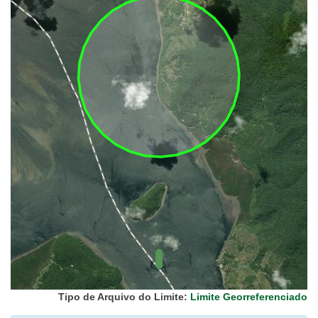
UC Federal
UC Estaduais
UC
Municipais
Hidrografia
1:1.000.000
(ANA)
Biomas
(IBGE)
Vegetação
(IBGE)
Rodovias
(IBGE)
Relevo
(IBGE)
Tipo de Arquivo do Limite:
Limite Georreferenciado