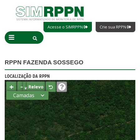
Acesse o SIMRPPN
Crie sua RPPN
RPPN FAZENDA SOSSEGO
LOCALIZAÇÃO DA RPPN
+
−
⤢
Relevo
Camadas
Estados
Municípios
Terras
indígenas
(FUNAI)