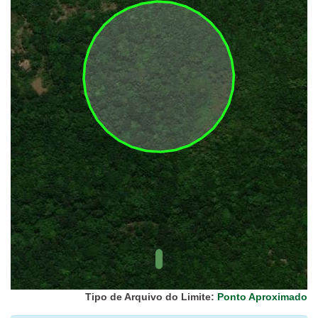
UC Federal
UC Estaduais
UC
Municipais
Hidrografia
1:1.000.000
(ANA)
Biomas
(IBGE)
Vegetação
(IBGE)
Rodovias
(IBGE)
Relevo
(IBGE)
Tipo de Arquivo do Limite:
Ponto Aproximado