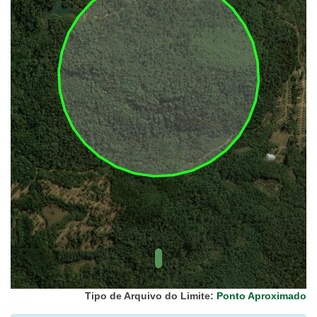
UC Federal
UC Estaduais
UC
Municipais
Hidrografia
1:1.000.000
(ANA)
Biomas
(IBGE)
Vegetação
(IBGE)
Rodovias
(IBGE)
Relevo
(IBGE)
Tipo de Arquivo do Limite:
Ponto Aproximado