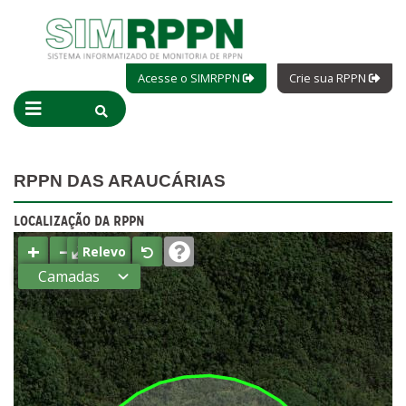
Acesse o SIMRPPN
Crie sua RPPN
RPPN DAS ARAUCÁRIAS
LOCALIZAÇÃO DA RPPN
+
−
⤢
Relevo
Camadas
Estados
Municípios
Terras
indígenas
(FUNAI)