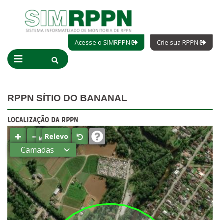
Acesse o SIMRPPN
Crie sua RPPN
RPPN SÍTIO DO BANANAL
LOCALIZAÇÃO DA RPPN
+
−
⤢
Relevo
Camadas
Estados
Municípios
Terras
indígenas
(FUNAI)